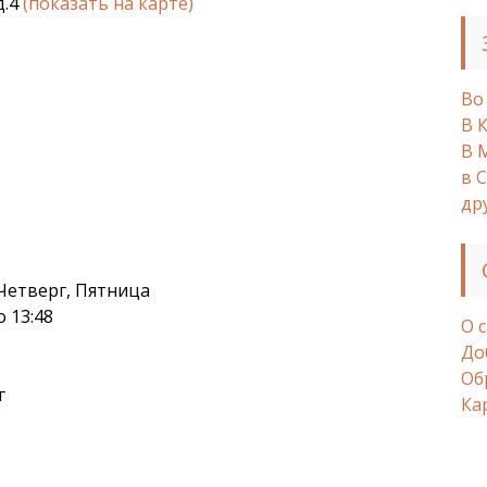
д.4
(показать на карте)
Во
В 
В 
в 
др
Четверг, Пятница
о 13:48
О 
До
Об
г
Ка